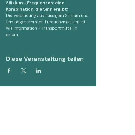
Silizium + Frequenzen: eine 
Kombination, die Sinn ergibt!
Die Verbindung aus flüssigem Silizium und 
fein abgestimmten Frequenzmustern ist 
wie Information + Transportmittel in 
einem.
Diese Veranstaltung teilen
Symbio-Harmonizer
Schweiz