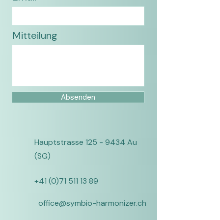
Mitteilung
Absenden
Hauptstrasse
125 - 9434
Au
(SG)
+41 (0)71 511 13 89
office@symbio-harmonizer.ch