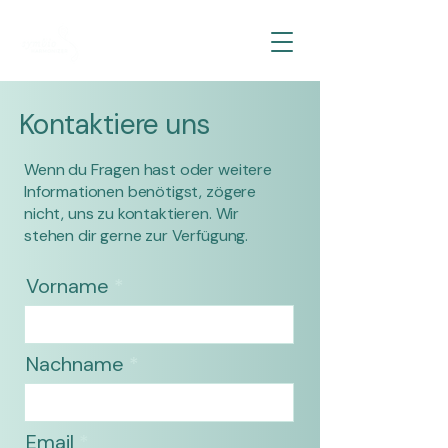
Kontaktiere uns
Wenn du Fragen hast oder weitere
Informationen benötigst, zögere
nicht, uns zu kontaktieren. Wir
stehen dir gerne zur Verfügung.
Vorname
Nachname
Email