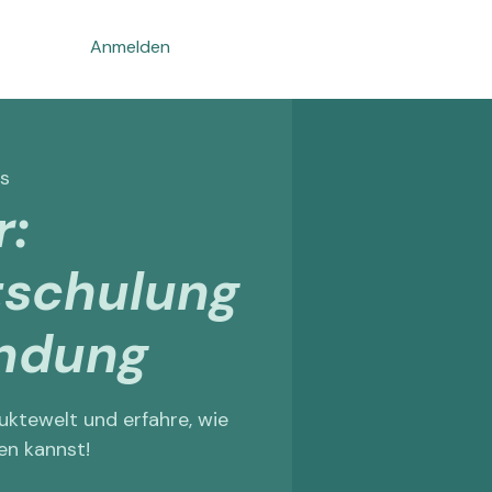
Anmelden
s
:
tschulung
ndung
ktewelt und erfahre, wie
en kannst!