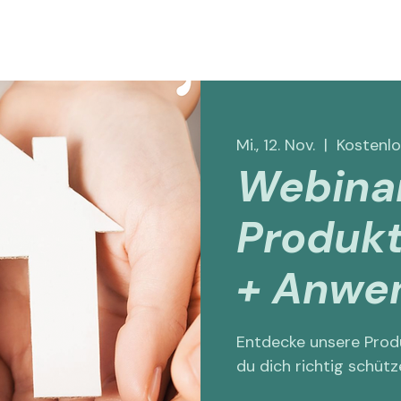
zkonzept
Arzte & Therapeuten
Über uns
More
Mi., 12. Nov.
  |  
Kostenlo
Webinar
Produk
+ Anwe
Entdecke unsere Produ
du dich richtig schütz