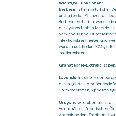
Wichtige Funktionen:
Berberin
ist ein natürlicher 
enthalten ist. Pflanzen der bo
Berberin enthalten, werden in 
der ayurvedischen Medizin eing
Verwendung bei Durchfallerkr
Infektionskrankheiten und wenn
werden soll. In der TCM gilt Be
Insulinresistenz.
Granatapfel-Extrakt
ist bek
Lavendel
ist eine in der euro
beruhigende, entspannende Wi
Darmproblemen, Appetitlosigk
Oregano
wird ebenfalls in de
Es enthält die ätherischen Öl
Antioxidantien. Traditionell wir