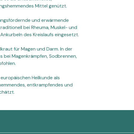
ngshemmendes Mittel genützt.
tungsfördernde und erwärmende
 traditionell bei Rheuma, Muskel- und
nkurbeln des Kreislaufs eingesetzt.
eilkraut für Magen und Darm. In der
es bei Magenkrämpfen, Sodbrennen,
fohlen.
r europäischen Heilkunde als
gshemmendes, entkrampfendes und
chätzt.