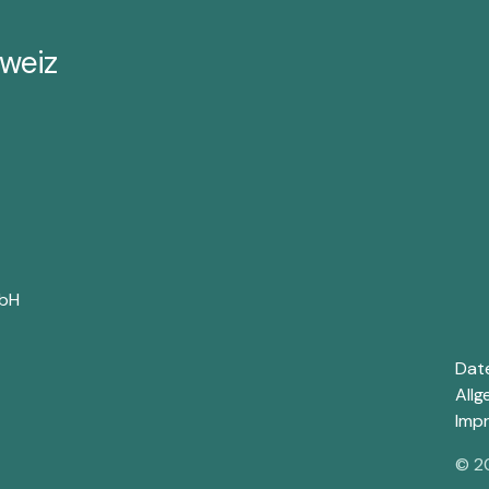
weiz
mbH
Dat
All
Imp
© 2