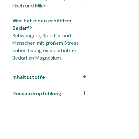
Fisch und Milch.
Wer hat einen erhöhten
Bedarf?
Schwangere, Sportler und
Menschen mit großem Stress
haben häufig einen erhöhten
Bedarf an Magnesium.
Inhaltsstoffe
Magnesium
Dossierempfehlung
Magnesiumcitrat, Magnesium-
Nach Verordnung des Therapeuten
Aminosäurenchelat, Kapselhülle:
Inhalt
oder 2 x täglich 2 Kapseln vor einer
Hydroxypropylmethylcellulose,
Mahlzeit mit viel Flüssigkeit
Magnesiumorotat-Dihydrat,
120 Kapseln
einnehmen. Bei starkem Mangel kurz
Hinweis
Magnesiumglycerophosphat
vor dem zu Bett gehen 6 Kapseln
mit wenig Flüssigkeit. Bei Diarrhoe
Nahrungsergänzungsmittel sind kein