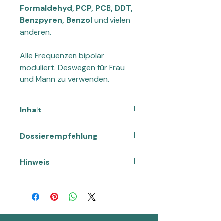
Formaldehyd, PCP, PCB, DDT,
Benzpyren, Benzol
und vielen
anderen.
Alle Frequenzen bipolar
moduliert. Deswegen für Frau
und Mann zu verwenden.
Inhalt
30ml
Dossierempfehlung
10 Tropfen täglich einnehmen. Direkt
Hinweis
auf die Zunge oder in ein Glas mit
Wasser.
Nahrungsergänzungsmittel sind kein
Zusammensetzung pro
Ersatz für eine ausgewogene und
Tagesportion = 10 Tropfen
abwechslungsreiche Ernährung
Die angegebene empfohlene
sowie eine gesunde Lebensweise.
tägliche Verzehrmenge darf nicht