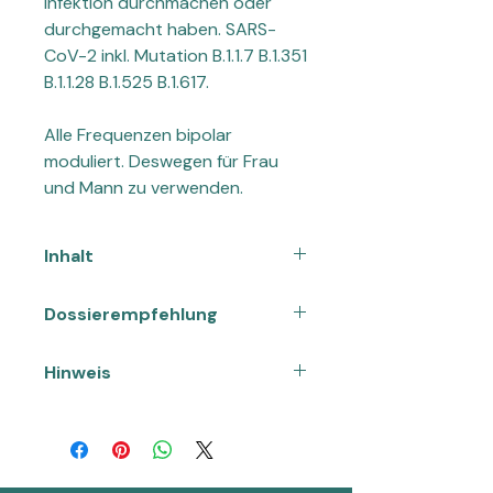
Infektion durchmachen oder
durchgemacht haben. SARS-
CoV-2 inkl. Mutation B.1.1.7 B.1.351
B.1.1.28 B.1.525 B.1.617.
Alle Frequenzen bipolar
moduliert. Deswegen für Frau
und Mann zu verwenden.
Inhalt
30ml
Dossierempfehlung
10 Tropfen täglich einnehmen. Direkt
Hinweis
auf die Zunge oder in ein Glas mit
Wasser.
Nahrungsergänzungsmittel sind kein
Zusammensetzung pro
Ersatz für eine ausgewogene und
Tagesportion = 10 Tropfen
abwechslungsreiche Ernährung
Die angegebene empfohlene
sowie eine gesunde Lebensweise.