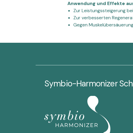
Anwendung und Effekte aus 
Zur Leistungssteigerung be
Zur verbesserten Regenera
Gegen Muskelübersäuerung
Symbio-Harmonizer Sch