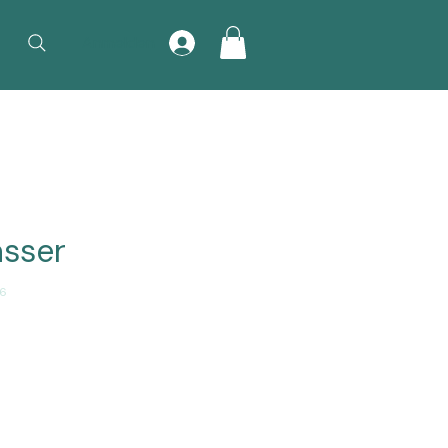
Anmelden
sser
-6
Preis