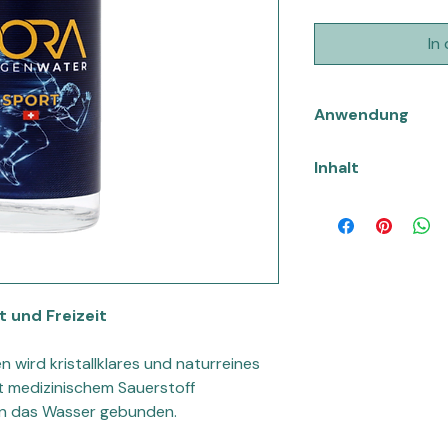
In
Anwendung
15 bis 30 Minuten vo
Inhalt
25 bis 50ml D’ORA 
trinken!
6er Pack = 6x 100ml
t und Freizeit
n wird kristallklares und naturreines
t medizinischem Sauerstoff
an das Wasser gebunden.